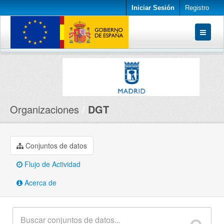
Iniciar Sesión
Registro
Conjuntos de datos
Organizaciones
Acerca de
Organizaciones
DGT
Conjuntos de datos
Flujo de Actividad
Acerca de