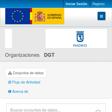
Iniciar Sesión
Registro
Conjuntos de datos
Organizaciones
Acerca de
Organizaciones
DGT
Conjuntos de datos
Flujo de Actividad
Acerca de