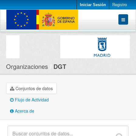
Iniciar Sesión
Registro
Conjuntos de datos
Organizaciones
Acerca de
Organizaciones
DGT
Conjuntos de datos
Flujo de Actividad
Acerca de