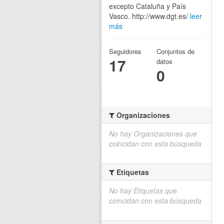
excepto Cataluña y País
Vasco. http://www.dgt.es/
leer
más
Seguidores
Conjuntos de
17
datos
0
Organizaciones
No hay Organizaciones que
coincidan con esta búsqueda
Etiquetas
No hay Etiquetas que
coincidan con esta búsqueda