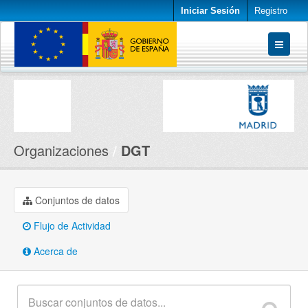
Iniciar Sesión
Registro
Conjuntos de datos
Organizaciones
Acerca de
Organizaciones
DGT
Conjuntos de datos
Flujo de Actividad
Acerca de