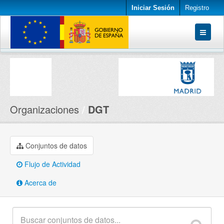
Iniciar Sesión
Registro
Conjuntos de datos
Organizaciones
Acerca de
Organizaciones
DGT
Conjuntos de datos
Flujo de Actividad
Acerca de