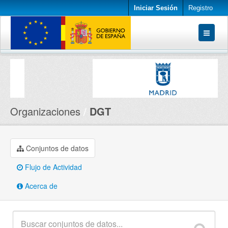
Iniciar Sesión
Registro
Conjuntos de datos
Organizaciones
Acerca de
Organizaciones
DGT
Conjuntos de datos
Flujo de Actividad
Acerca de