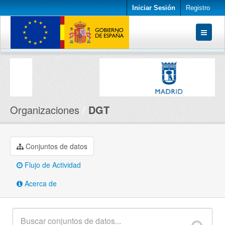
Iniciar Sesión
Registro
Conjuntos de datos
Organizaciones
Acerca de
Organizaciones
DGT
Conjuntos de datos
Flujo de Actividad
Acerca de