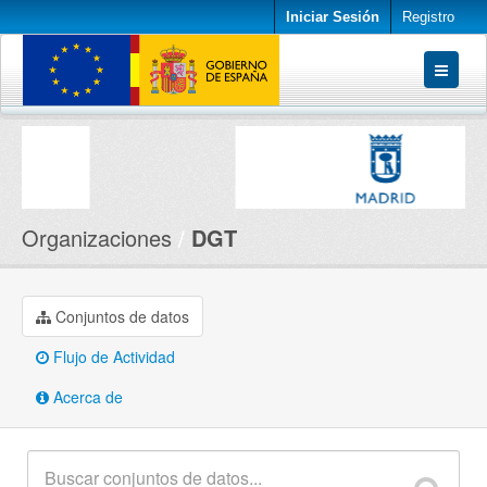
Iniciar Sesión
Registro
Conjuntos de datos
Organizaciones
Acerca de
Organizaciones
DGT
Conjuntos de datos
Flujo de Actividad
Acerca de