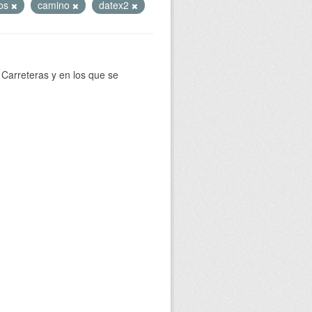
os
camino
datex2
Carreteras y en los que se