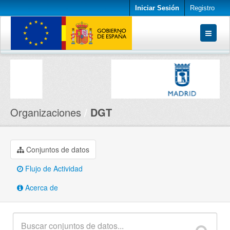
Iniciar Sesión
Registro
Conjuntos de datos
Organizaciones
Acerca de
Organizaciones
DGT
Conjuntos de datos
Flujo de Actividad
Acerca de