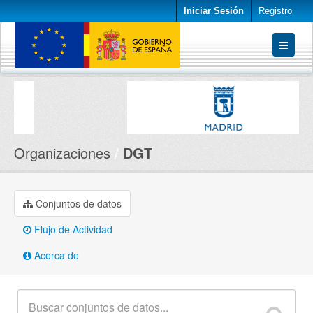
Iniciar Sesión
Registro
Conjuntos de datos
Organizaciones
Acerca de
Organizaciones
DGT
Conjuntos de datos
Flujo de Actividad
Acerca de