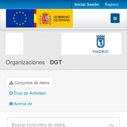
Iniciar Sesión
Registro
Conjuntos de datos
Organizaciones
Acerca de
Organizaciones
DGT
Conjuntos de datos
Flujo de Actividad
Acerca de