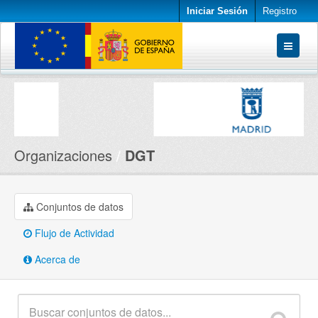
Iniciar Sesión
Registro
Conjuntos de datos
Organizaciones
Acerca de
Organizaciones
DGT
Conjuntos de datos
Flujo de Actividad
Acerca de