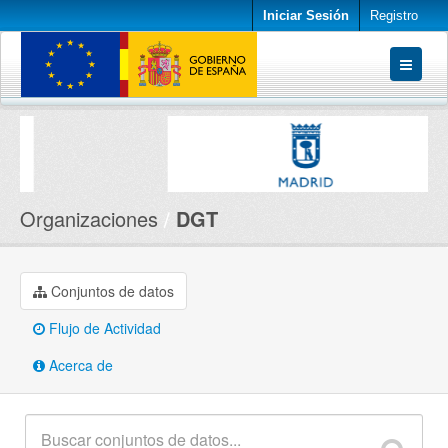
Iniciar Sesión
Registro
Conjuntos de datos
Organizaciones
Acerca de
Organizaciones
DGT
Conjuntos de datos
Flujo de Actividad
Acerca de