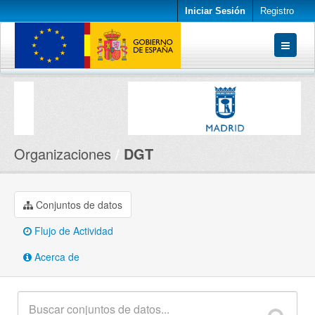
Iniciar Sesión
Registro
Conjuntos de datos
Organizaciones
Acerca de
Organizaciones
DGT
Conjuntos de datos
Flujo de Actividad
Acerca de