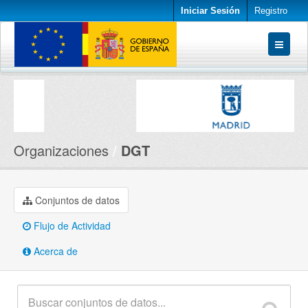
Iniciar Sesión
Registro
Conjuntos de datos
Organizaciones
Acerca de
Organizaciones
DGT
Conjuntos de datos
Flujo de Actividad
Acerca de