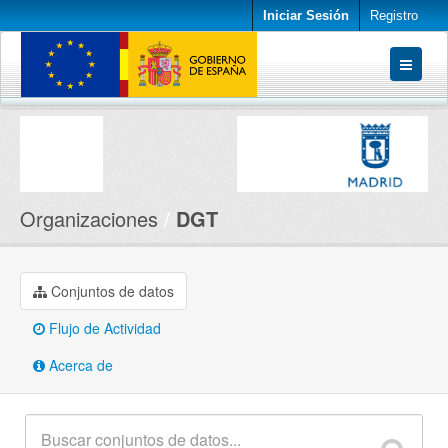
Iniciar Sesión
Registro
Conjuntos de datos
Organizaciones
Acerca de
Organizaciones
DGT
Conjuntos de datos
Flujo de Actividad
Acerca de