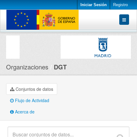
Iniciar Sesión
Registro
Conjuntos de datos
Organizaciones
Acerca de
Organizaciones
DGT
Conjuntos de datos
Flujo de Actividad
Acerca de