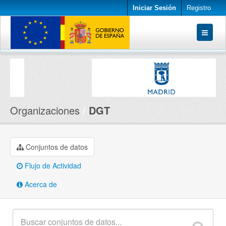
Iniciar Sesión
Registro
Conjuntos de datos
Organizaciones
Acerca de
Organizaciones
DGT
Conjuntos de datos
Flujo de Actividad
Acerca de