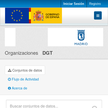
Iniciar Sesión
Registro
Conjuntos de datos
Organizaciones
Acerca de
Organizaciones
DGT
Conjuntos de datos
Flujo de Actividad
Acerca de