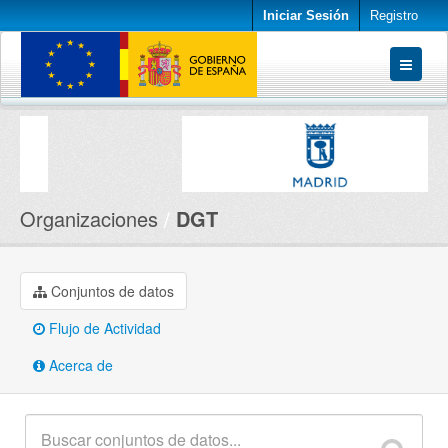
Iniciar Sesión
Registro
Conjuntos de datos
Organizaciones
Acerca de
Organizaciones
DGT
Conjuntos de datos
Flujo de Actividad
Acerca de