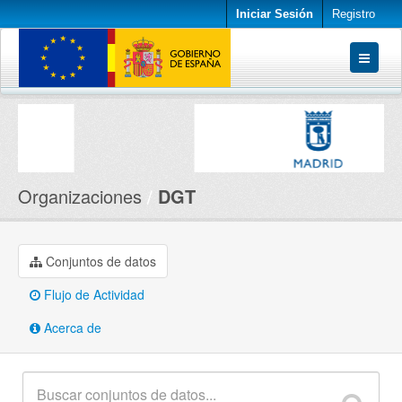
Iniciar Sesión
Registro
Conjuntos de datos
Organizaciones
Acerca de
Organizaciones
DGT
Conjuntos de datos
Flujo de Actividad
Acerca de