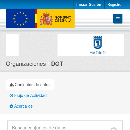
Iniciar Sesión
Registro
Conjuntos de datos
Organizaciones
Acerca de
Organizaciones
DGT
Conjuntos de datos
Flujo de Actividad
Acerca de