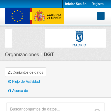
Iniciar Sesión
Registro
Conjuntos de datos
Organizaciones
Acerca de
Organizaciones
DGT
Conjuntos de datos
Flujo de Actividad
Acerca de