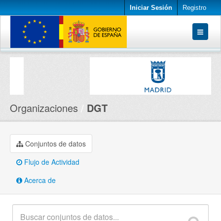
Iniciar Sesión
Registro
Conjuntos de datos
Organizaciones
Acerca de
Organizaciones
DGT
Conjuntos de datos
Flujo de Actividad
Acerca de