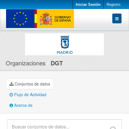
Iniciar Sesión
Registro
Conjuntos de datos
Organizaciones
Acerca de
Organizaciones
DGT
Conjuntos de datos
Flujo de Actividad
Acerca de