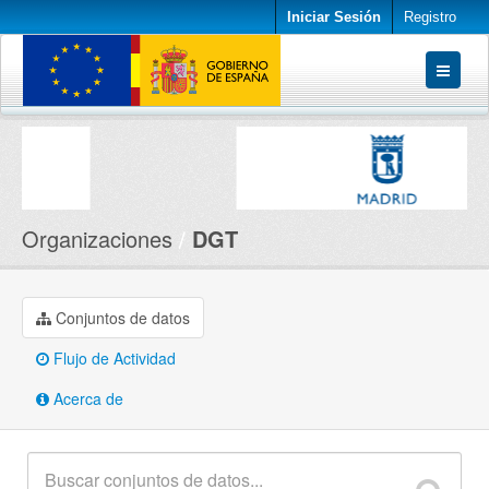
Iniciar Sesión
Registro
Conjuntos de datos
Organizaciones
Acerca de
Organizaciones
DGT
Conjuntos de datos
Flujo de Actividad
Acerca de