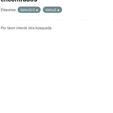
Etiquetas:
datex2v3
datex2
Por favor intente otra búsqueda.