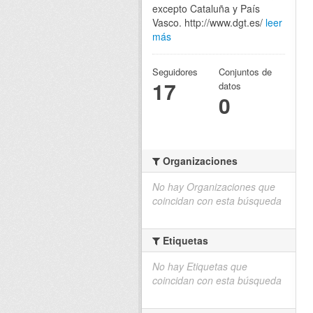
excepto Cataluña y País
Vasco. http://www.dgt.es/
leer
más
Seguidores
Conjuntos de
17
datos
0
Organizaciones
No hay Organizaciones que
coincidan con esta búsqueda
Etiquetas
No hay Etiquetas que
coincidan con esta búsqueda