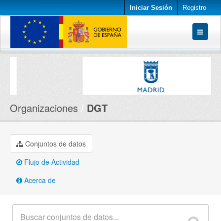
Iniciar Sesión
Registro
Conjuntos de datos
Organizaciones
Acerca de
Organizaciones
DGT
Conjuntos de datos
Flujo de Actividad
Acerca de