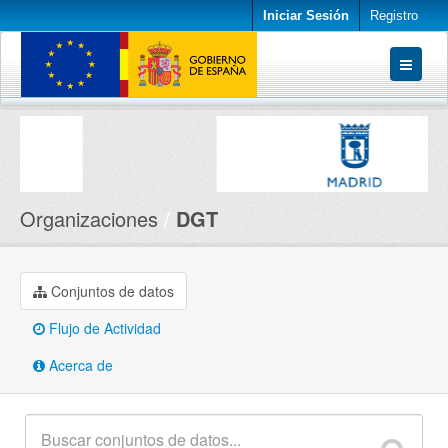
Iniciar Sesión
Registro
Conjuntos de datos
Organizaciones
Acerca de
Organizaciones
DGT
Conjuntos de datos
Flujo de Actividad
Acerca de