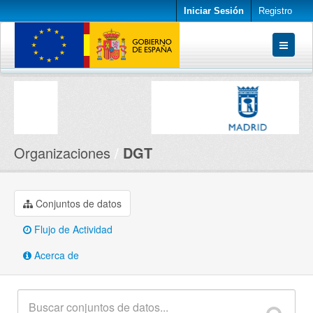
Iniciar Sesión
Registro
Conjuntos de datos
Organizaciones
Acerca de
Organizaciones
DGT
Conjuntos de datos
Flujo de Actividad
Acerca de