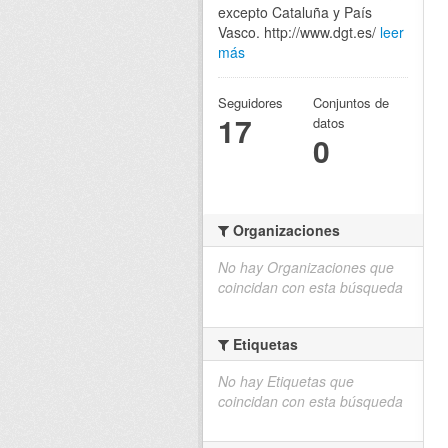
excepto Cataluña y País
Vasco. http://www.dgt.es/
leer
más
Seguidores
Conjuntos de
17
datos
0
Organizaciones
No hay Organizaciones que
coincidan con esta búsqueda
Etiquetas
No hay Etiquetas que
coincidan con esta búsqueda