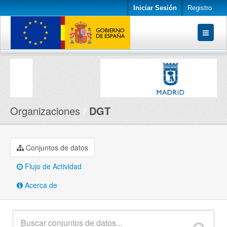
Iniciar Sesión
Registro
Conjuntos de datos
Organizaciones
Acerca de
Organizaciones
DGT
Conjuntos de datos
Flujo de Actividad
Acerca de