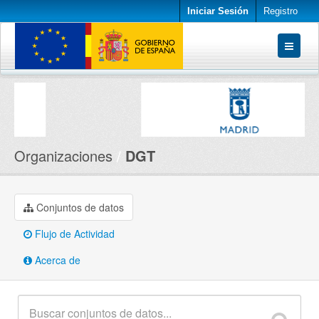
Iniciar Sesión
Registro
Conjuntos de datos
Organizaciones
Acerca de
Organizaciones
DGT
Conjuntos de datos
Flujo de Actividad
Acerca de