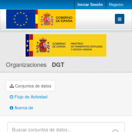
Iniciar Sesión
Registro
Conjuntos de datos
Organizaciones
Acerca de
Organizaciones
DGT
Conjuntos de datos
Flujo de Actividad
Acerca de