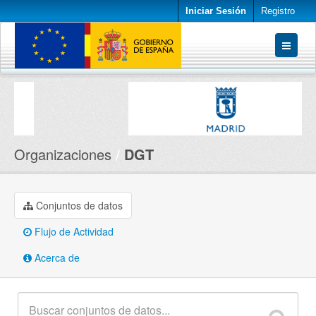
Iniciar Sesión
Registro
Conjuntos de datos
Organizaciones
Acerca de
Organizaciones
DGT
Conjuntos de datos
Flujo de Actividad
Acerca de