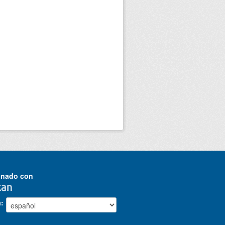
onado con
a