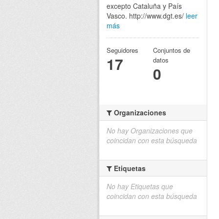
excepto Cataluña y País
Vasco. http://www.dgt.es/
leer
más
Seguidores
Conjuntos de
17
datos
0
Organizaciones
No hay Organizaciones que
coincidan con esta búsqueda
Etiquetas
No hay Etiquetas que
coincidan con esta búsqueda