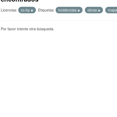
Licencias:
cc-by
Etiquetas:
incidencias
obras
map
Por favor intente otra búsqueda.