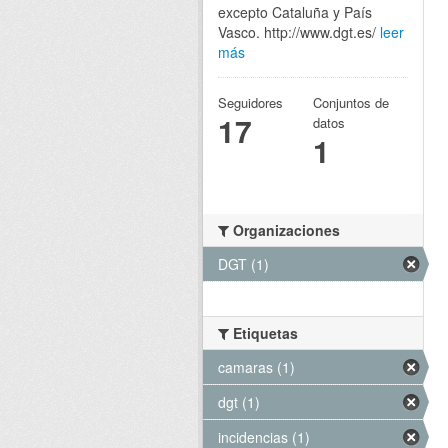
excepto Cataluña y País
Vasco. http://www.dgt.es/
leer
más
Seguidores
Conjuntos de
17
datos
1
Organizaciones
DGT (1)
Etiquetas
camaras (1)
dgt (1)
incidencias (1)