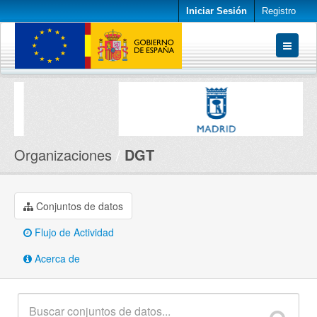
Iniciar Sesión
Registro
Conjuntos de datos
Organizaciones
Acerca de
Organizaciones
DGT
Conjuntos de datos
Flujo de Actividad
Acerca de