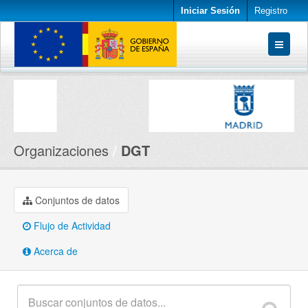
Iniciar Sesión
Registro
Conjuntos de datos
Organizaciones
Acerca de
Organizaciones
DGT
Conjuntos de datos
Flujo de Actividad
Acerca de