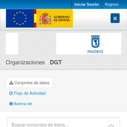
Iniciar Sesión
Registro
Conjuntos de datos
Organizaciones
Acerca de
Organizaciones
DGT
Conjuntos de datos
Flujo de Actividad
Acerca de