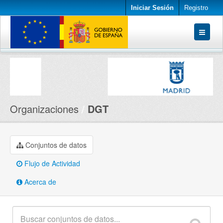
Iniciar Sesión
Registro
Conjuntos de datos
Organizaciones
Acerca de
Organizaciones
DGT
Conjuntos de datos
Flujo de Actividad
Acerca de