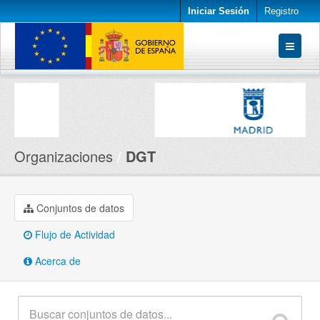
Iniciar Sesión
Registro
Conjuntos de datos
Organizaciones
Acerca de
Organizaciones
DGT
Conjuntos de datos
Flujo de Actividad
Acerca de