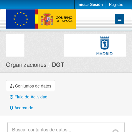
Iniciar Sesión
Registro
Conjuntos de datos
Organizaciones
Acerca de
Organizaciones
DGT
Conjuntos de datos
Flujo de Actividad
Acerca de