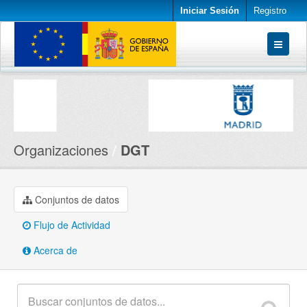
Iniciar Sesión
Registro
Conjuntos de datos
Organizaciones
Acerca de
Organizaciones
DGT
Conjuntos de datos
Flujo de Actividad
Acerca de