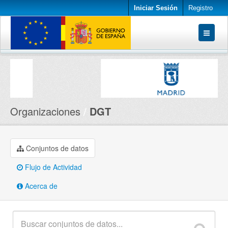
Iniciar Sesión
Registro
Conjuntos de datos
Organizaciones
Acerca de
Organizaciones
DGT
Conjuntos de datos
Flujo de Actividad
Acerca de