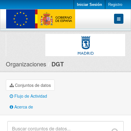
Iniciar Sesión
Registro
Conjuntos de datos
Organizaciones
Acerca de
Organizaciones
DGT
Conjuntos de datos
Flujo de Actividad
Acerca de