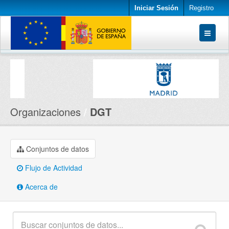
Iniciar Sesión
Registro
Conjuntos de datos
Organizaciones
Acerca de
Organizaciones
DGT
Conjuntos de datos
Flujo de Actividad
Acerca de